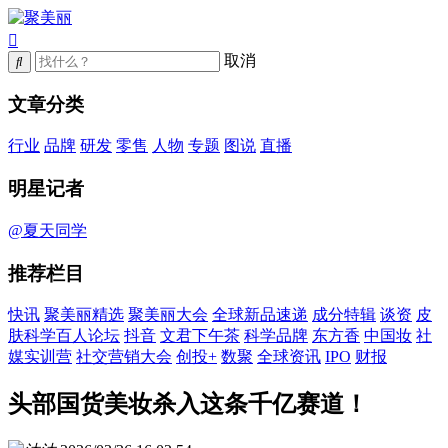
取消
文章分类
行业
品牌
研发
零售
人物
专题
图说
直播
明星记者
@夏天同学
推荐栏目
快讯
聚美丽精选
聚美丽大会
全球新品速递
成分特辑
谈资
皮
肤科学百人论坛
抖音
文君下午茶
科学品牌
东方香
中国妆
社
媒实训营
社交营销大会
创投+
数聚
全球资讯
IPO
财报
头部国货美妆杀入这条千亿赛道！