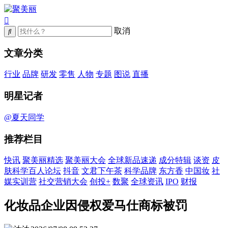
取消
文章分类
行业
品牌
研发
零售
人物
专题
图说
直播
明星记者
@夏天同学
推荐栏目
快讯
聚美丽精选
聚美丽大会
全球新品速递
成分特辑
谈资
皮
肤科学百人论坛
抖音
文君下午茶
科学品牌
东方香
中国妆
社
媒实训营
社交营销大会
创投+
数聚
全球资讯
IPO
财报
化妆品企业因侵权爱马仕商标被罚