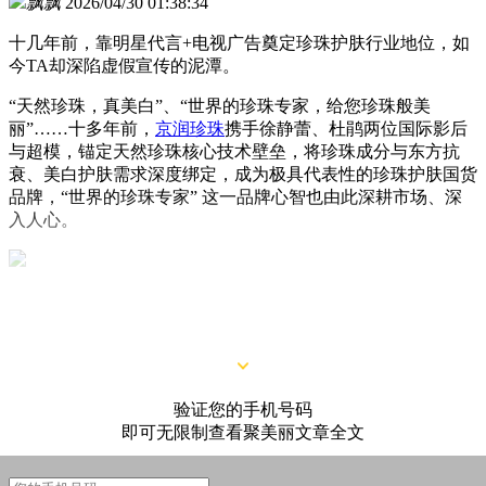
飘飘
2026/04/30 01:38:34
十几年前，靠明星代言+电视广告奠定珍珠护肤行业地位，如
今TA却深陷虚假宣传的泥潭。
“天然珍珠，真美白”、“世界的珍珠专家，给您珍珠般美
丽”……十多年前，
京润珍珠
携手徐静蕾、杜鹃两位国际影后
与超模，锚定天然珍珠核心技术壁垒，将珍珠成分与东方抗
衰、美白护肤需求深度绑定，成为极具代表性的珍珠护肤国货
品牌，“世界的珍珠专家” 这一品牌心智也由此深耕市场、深
入人心。
然而这家积淀近三十年的老牌国货，此时却陷入营销内卷与合
规风波。
验证您的手机号码
即可无限制查看聚美丽文章全文