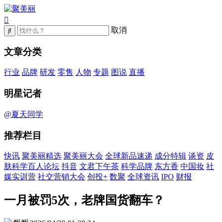
取消
文章分类
行业
品牌
研发
零售
人物
专题
图说
直播
明星记者
@夏天同学
推荐栏目
快讯
聚美丽精选
聚美丽大会
全球新品速递
成分特辑
谈资
皮
肤科学百人论坛
抖音
文君下午茶
科学品牌
东方香
中国妆
社
媒实训营
社交营销大会
创投+
数聚
全球资讯
IPO
财报
一月被罚5次，老牌国货翻车？