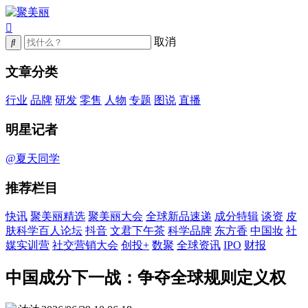
取消
文章分类
行业
品牌
研发
零售
人物
专题
图说
直播
明星记者
@夏天同学
推荐栏目
快讯
聚美丽精选
聚美丽大会
全球新品速递
成分特辑
谈资
皮
肤科学百人论坛
抖音
文君下午茶
科学品牌
东方香
中国妆
社
媒实训营
社交营销大会
创投+
数聚
全球资讯
IPO
财报
中国成分下一战：争夺全球规则定义权