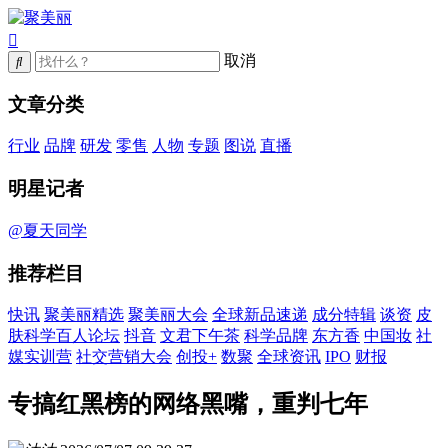
取消
文章分类
行业
品牌
研发
零售
人物
专题
图说
直播
明星记者
@夏天同学
推荐栏目
快讯
聚美丽精选
聚美丽大会
全球新品速递
成分特辑
谈资
皮
肤科学百人论坛
抖音
文君下午茶
科学品牌
东方香
中国妆
社
媒实训营
社交营销大会
创投+
数聚
全球资讯
IPO
财报
专搞红黑榜的网络黑嘴，重判七年