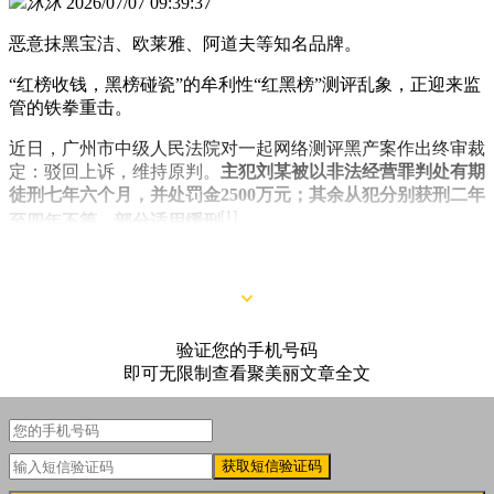
沐沐
2026/07/07 09:39:37
恶意抹黑宝洁、欧莱雅、阿道夫等知名品牌。
“红榜收钱，黑榜碰瓷”的牟利性“红黑榜”测评乱象，正迎来监
管的铁拳重击。
近日，广州市中级人民法院对一起网络测评黑产案作出终审裁
定：驳回上诉，维持原判。
主犯刘某被以非法经营罪判处有期
徒刑七年六个月，并处罚金2500万元；其余从犯分别获刑二年
[1]
至四年不等，部分适用缓刑
。
验证您的手机号码
即可无限制查看聚美丽文章全文
获取短信验证码