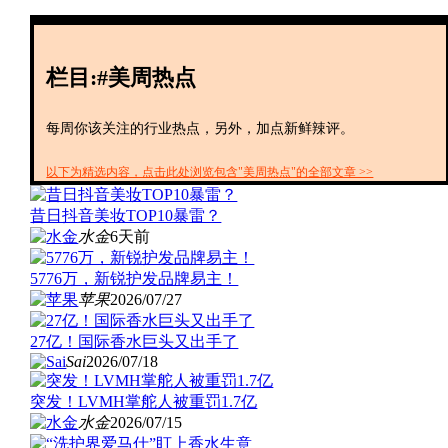
创投+
数聚
全资
栏目:#美周热点
IPO
财报
每周你该关注的行业热点，另外，加点新鲜辣评。
以下为精选内容，点击此处浏览包含"美周热点"的全部文章 >>
昔日抖音美妆TOP10暴雷？
水金
6天前
5776万，新锐护发品牌易主！
苹果
2026/07/27
27亿！国际香水巨头又出手了
Sai
2026/07/18
突发！LVMH掌舵人被重罚1.7亿
水金
2026/07/15