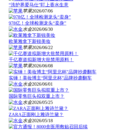
“洗护界爱马仕”盯上香水生意
苹果
2026/07/06
978亿！全球检测龙头“卖身”
水金
2026/06/30
欧莱雅拿下新锐美妆
苹果
2026/06/22
千亿赛道拟新增大批禁用原料！
苹果
2026/06/08
实锤！美妆博主“阿里北杯”品牌抄袭翻车
水金
2026/06/01
国际零售巨头拟双重上市？
水金
2026/05/25
ZARA正面刚上雅诗兰黛？
水金
2026/05/18