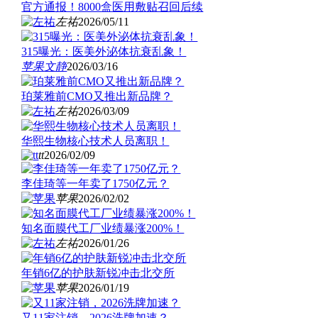
官方通报！8000盒医用敷贴召回后续
左祐
2026/05/11
315曝光：医美外泌体抗衰乱象！
苹果
文静
2026/03/16
珀莱雅前CMO又推出新品牌？
左祐
2026/03/09
华熙生物核心技术人员离职！
tt
2026/02/09
李佳琦等一年卖了1750亿元？
苹果
2026/02/02
知名面膜代工厂业绩暴涨200%！
左祐
2026/01/26
年销6亿的护肤新锐冲击北交所
苹果
2026/01/19
又11家注销，2026洗牌加速？