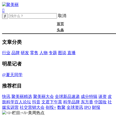
取消
首页
头条
精选
文章分类
年度大会
新品
行业
品牌
研发
零售
人物
专题
图说
直播
成分
谈资@夏天
明星记者
皮肤科学
抖音
@夏天同学
文君下午茶
推荐栏目
科学品牌
东方香
快讯
聚美丽精选
聚美丽大会
全球新品速递
成分特辑
谈资
皮
中国妆
肤科学百人论坛
抖音
文君下午茶
科学品牌
东方香
中国妆
社
实训营
媒实训营
社交营销大会
创投+
数聚
全球资讯
IPO
财报
社媒大会