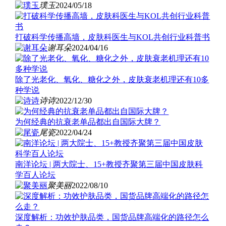
璞玉
2024/05/18
打破科学传播高墙，皮肤科医生与KOL共创行业科普书
谢耳朵
2024/04/16
除了光老化、氧化、糖化之外，皮肤衰老机理还有10多
种学说
诗诗
2022/12/30
为何经典的抗衰老单品都出自国际大牌？
尾瓷
2022/04/24
南洋论坛 | 两大院士、15+教授 齐聚第三届中国皮肤科
学百人论坛
聚美丽
2022/08/10
深度解析：功效护肤品类，国货品牌高端化的路径怎么