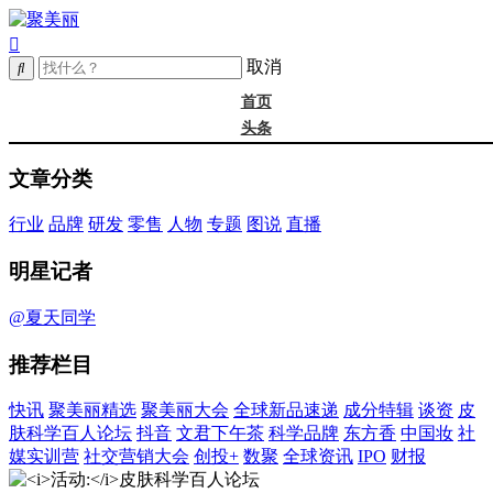
取消
首页
头条
精选
文章分类
年度大会
新品
行业
品牌
研发
零售
人物
专题
图说
直播
成分
谈资@夏天
明星记者
皮肤科学
抖音
@夏天同学
文君下午茶
推荐栏目
科学品牌
东方香
快讯
聚美丽精选
聚美丽大会
全球新品速递
成分特辑
谈资
皮
中国妆
肤科学百人论坛
抖音
文君下午茶
科学品牌
东方香
中国妆
社
实训营
媒实训营
社交营销大会
创投+
数聚
全球资讯
IPO
财报
社媒大会