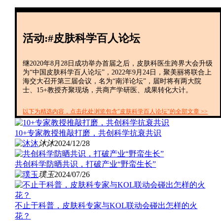
创投+
数聚
全资
活动:#皮肤科学百人论坛
IPO
财报
继2020年8月28日成功举办首届之后，皮肤科医生跨界大会升级
为“中国皮肤科学百人论坛”，2022年9月24日，聚美丽将联合上
海交大召开第三届会议，名为“南洋论坛”，届时将有两大院
士、15+教授 齐聚现场，共商产学研医、成果转化大计。
以下为精选内容，点击此处浏览包含"皮肤科学百人论坛"的全部文章 >>
10+专家教授推敲打磨，共创科学抗衰共识
沐沐
2024/12/28
共创科学防晒共识，打破产业“野蛮生长”
璞玉
2024/07/26
不止于科普，皮肤科专家与KOL联动会碰出怎样的火
花？