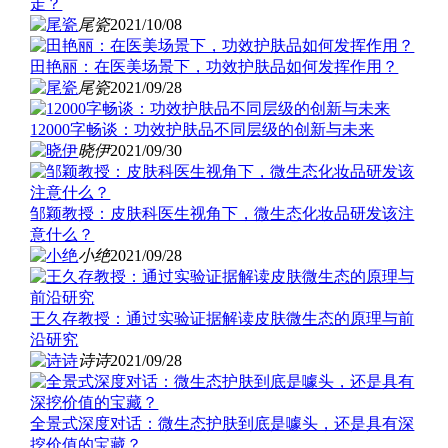
走？
尾瓷
2021/10/08
田艳丽：在医美场景下，功效护肤品如何发挥作用？
尾瓷
2021/09/28
12000字畅谈：功效护肤品不同层级的创新与未来
晓伊
2021/09/30
邹颖教授：皮肤科医生视角下，微生态化妆品研发该注
意什么？
小绝
2021/09/28
王久存教授：通过实验证据解读皮肤微生态的原理与前
沿研究
诗诗
2021/09/28
全景式深度对话：微生态护肤到底是噱头，还是具有深
挖价值的宝藏？