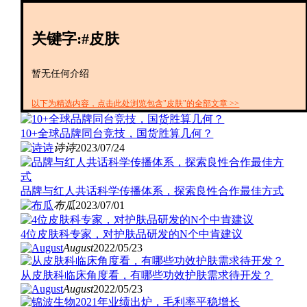
创投+
数聚
关键字:#皮肤
全资
IPO
财报
暂无任何介绍
以下为精选内容，点击此处浏览包含"皮肤"的全部文章 >>
10+全球品牌同台竞技，国货胜算几何？
诗诗
2023/07/24
品牌与红人共话科学传播体系，探索良性合作最佳方式
布瓜
2023/07/01
4位皮肤科专家，对护肤品研发的N个中肯建议
August
2022/05/23
从皮肤科临床角度看，有哪些功效护肤需求待开发？
August
2022/05/23