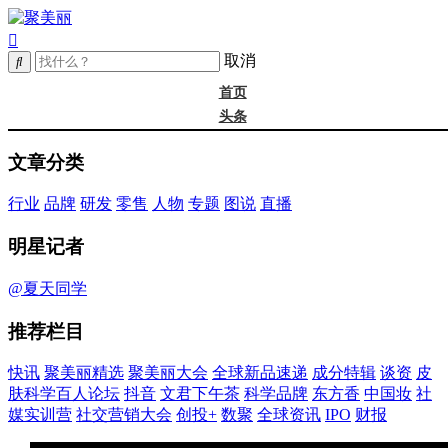
取消
首页
头条
精选
文章分类
年度大会
新品
行业
品牌
研发
零售
人物
专题
图说
直播
成分
谈资@夏天
明星记者
皮肤科学
抖音
@夏天同学
文君下午茶
推荐栏目
科学品牌
东方香
快讯
聚美丽精选
聚美丽大会
全球新品速递
成分特辑
谈资
皮
中国妆
肤科学百人论坛
抖音
文君下午茶
科学品牌
东方香
中国妆
社
实训营
媒实训营
社交营销大会
创投+
数聚
全球资讯
IPO
财报
社媒大会