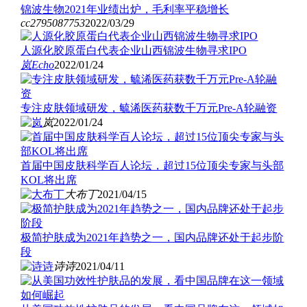
锦波生物2021年业绩出炉，毛利率平稳增长
cc2795087753
2022/03/29
人源化胶原蛋白代表企业山西锦波生物寻求IPO
岚
Echo
2022/01/24
专注皮肤领域研发，毓浠医药获数千万元Pre-A轮融资
岚
2022/01/24
首届中国皮肤科学百人论坛，超过15位顶尖专家与头部
KOL将出席
大布丁
2021/04/15
极简护肤成为2021年趋势之一，国内品牌还处于起步阶
段
诗诗
2021/04/11