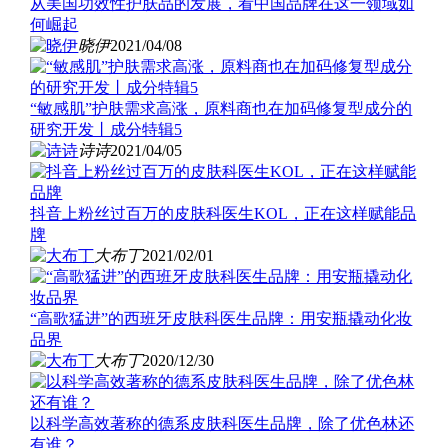
从美国功效性护肤品的发展，看中国品牌在这一领域如
何崛起
晓伊
2021/04/08
“敏感肌”护肤需求高涨，原料商也在加码修复型成分的
研究开发丨成分特辑5
诗诗
2021/04/05
抖音上粉丝过百万的皮肤科医生KOL，正在这样赋能品
牌
大布丁
2021/02/01
“高歌猛进”的西班牙皮肤科医生品牌：用安瓶撬动化妆
品界
大布丁
2020/12/30
以科学高效著称的德系皮肤科医生品牌，除了优色林还
有谁？