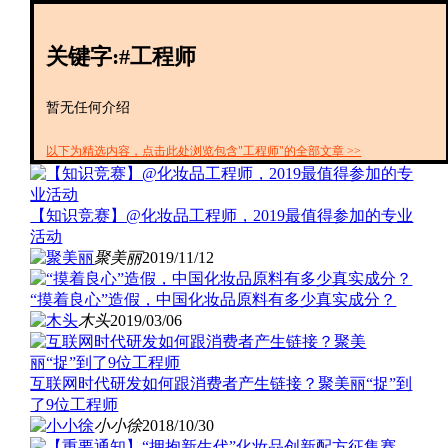
创投+
数聚
关键字:#工程师
全资
IPO
财报
暂无任何介绍
以下为精选内容，点击此处浏览包含"工程师"的全部文章 >>
【知识竞赛】@化妆品工程师，2019最值得参加的专业
活动
聚美丽
2019/11/12
“摸着良心”造假，中国化妆品原料有多少真实成分？
木头
2019/03/06
互联网时代研发如何跟消费者产生链接？聚美丽“捉”到
了9位工程师
小小徐
2018/10/30