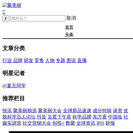
取消
首页
头条
精选
文章分类
年度大会
新品
行业
品牌
研发
零售
人物
专题
图说
直播
成分
谈资@夏天
明星记者
皮肤科学
抖音
@夏天同学
文君下午茶
推荐栏目
科学品牌
东方香
快讯
聚美丽精选
聚美丽大会
全球新品速递
成分特辑
谈资
皮
中国妆
肤科学百人论坛
抖音
文君下午茶
科学品牌
东方香
中国妆
社
实训营
媒实训营
社交营销大会
创投+
数聚
全球资讯
IPO
财报
社媒大会