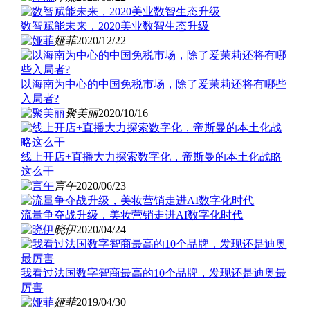
数智赋能未来，2020美业数智生态升级
娅菲
2020/12/22
以海南为中心的中国免税市场，除了爱茉莉还将有哪些
入局者?
聚美丽
2020/10/16
线上开店+直播大力探索数字化，帝斯曼的本土化战略
这么干
言午
2020/06/23
流量争夺战升级，美妆营销走进AI数字化时代
晓伊
2020/04/24
我看过法国数字智商最高的10个品牌，发现还是迪奥最
厉害
娅菲
2019/04/30