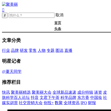
取消
首页
头条
精选
文章分类
年度大会
新品
行业
品牌
研发
零售
人物
专题
图说
直播
成分
谈资@夏天
明星记者
皮肤科学
抖音
@夏天同学
文君下午茶
推荐栏目
科学品牌
东方香
快讯
聚美丽精选
聚美丽大会
全球新品速递
成分特辑
谈资
皮
中国妆
肤科学百人论坛
抖音
文君下午茶
科学品牌
东方香
中国妆
社
实训营
媒实训营
社交营销大会
创投+
数聚
全球资讯
IPO
财报
社媒大会