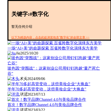
创投+
数聚
关键字:#数字化
全资
IPO
财报
暂无任何介绍
以下为精选内容，点击此处浏览包含"数字化"的全部文章 >>
一场“AI+美”的命题探索 百雀羚数字化演绎东方美学
Jia
2025/10/20
玻色因“突围战”：这家创业公司用钉钉跨越“量产死亡
谷”
木头
2024/09/06
半年70多起高管变动，这些美妆企业“大换血”
洋流
2023/07/13
首次！数字品牌Channel 4.0与美妆品牌合作
洋流
2023/03/22